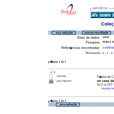
Coleç
Base de dados :
article
Pesquisa :
PEREZ DE
Refer�ncias encontradas :
refina
1
[
Mostrando:
1 .. 1
no f
p�gina 1 de 1
1 / 1
seleciona
P�rez de Cas
un caso de
para imprimir
no.2, p.107
resumo e
·
p�gina 1 de 1