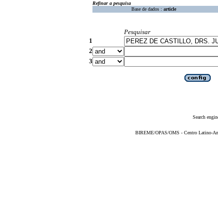
Refinar a pesquisa
Base de dados :
article
Pesquisar
1
2
3
Search engin
BIREME/OPAS/OMS - Centro Latino-Ame