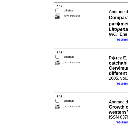
2 / 6
seleciona
Andrade d
para imprimir
Compara
par�met
Litopena
INCI
, Ene
resumo
·
3 / 6
seleciona
P�rez E,
para imprimir
catchabi
Cervimun
different
2005, vol.
resumo
·
4 / 6
seleciona
Andrade d
para imprimir
Growth o
western 
ISSN 037
resumo
·