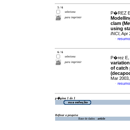
5 / 6
seleciona
P�REZ E
para imprimir
Modellin
clam (M
using st
INCI
, Apr
resumo
·
6 / 6
seleciona
P�rez E,
para imprimir
variation
of catch 
(decapod
Mar 2003,
resumo
·
p�gina 1 de 1
Refinar a pesquisa
Base de dados :
article