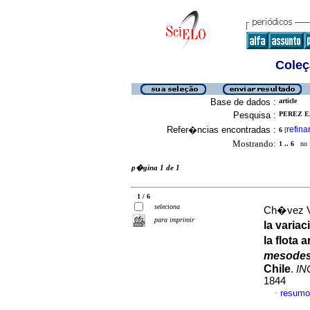
Coleç
Base de dados :
article
Pesquisa :
PEREZ E,
Refer�ncias encontradas :
refina
6
[
Mostrando:
1 .. 6
no f
p�gina 1 de 1
1 / 6
seleciona
Ch�vez V
para imprimir
la varia
la flota
mesode
Chile
.
IN
1844
resumo
·