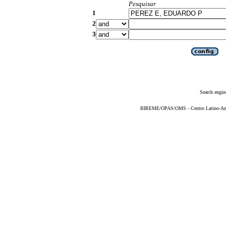
Pesquisar
1
2
3
Search engin
BIREME/OPAS/OMS - Centro Latino-Ame