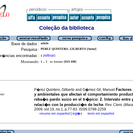
Coleção da biblioteca
Base de dados :
article
Pesquisa :
PEREZ QUINTERO, GILBERTO [Autor]
er�ncias encontradas :
refinar
1
[
]
Mostrando:
1 .. 1
no formato [
ISO 690
]
Factores
P�rez Quintero, Gilberto and G�mez Gil, Manuel
y ambientales que afectan el comportamiento produc
imir
reba�o pardo suizo en el tr�pico
:
2. Intervalo entre
relaci�n con la producci�n de leche
.
Rev. Cient. (Mar
2009, vol.19, no.1, p.77-83. ISSN 0798-2259
|
resumo em espanhol
ingl�s
texto em espanhol
·
·