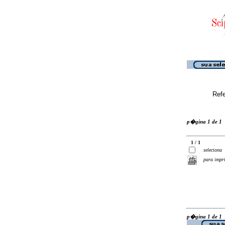
Ref
p�gina 1 de 1
1 / 1
seleciona
para impr
p�gina 1 de 1