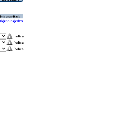
�rio avan�ado
l�rio b�sico