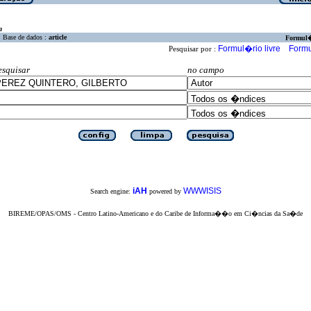
a
Base de dados :
article
Formul
Formul�rio livre
Formu
Pesquisar por :
esquisar
no campo
iAH
WWWISIS
Search engine:
powered by
BIREME/OPAS/OMS - Centro Latino-Americano e do Caribe de Informa��o em Ci�ncias da Sa�de