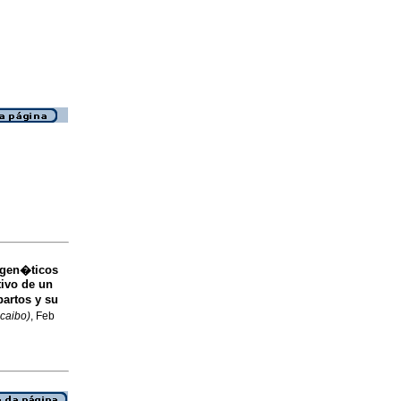
 gen�ticos
tivo de un
 partos y su
acaibo)
, Feb