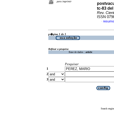
para imprimir
postvacu
tc-83 del
Rev. Cien
ISSN 079
resumo
·
p�gina 1 de 1
Refinar a pesquisa
Base de dados :
article
Pesquisar
1
2
3
Search engin