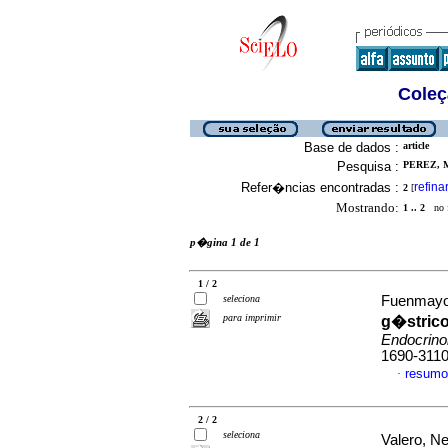
Coleç
Base de dados :
article
Pesquisa :
PEREZ, M
Refer�ncias encontradas :
refina
2
[
Mostrando:
1 .. 2
no f
p�gina 1 de 1
1 / 2
seleciona
Fuenmayor
para imprimir
g�stric
Endocrino
1690-311
resumo
·
2 / 2
seleciona
Valero, Ne