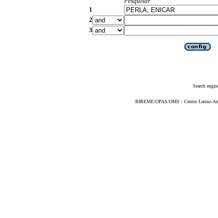
Pesquisar
1
2
3
Search engin
BIREME/OPAS/OMS - Centro Latino-Ame