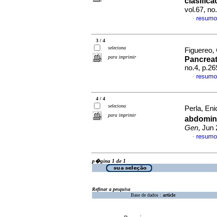
clasific
vol.67, no
resumo
·
3 / 4
seleciona
Figuereo, 
para imprimir
Pancreat
no.4, p.2
resumo
·
4 / 4
seleciona
Perla, Eni
para imprimir
abdomina
Gen
, Jun
resumo
·
p�gina 1 de 1
Refinar a pesquisa
Base de dados :
article