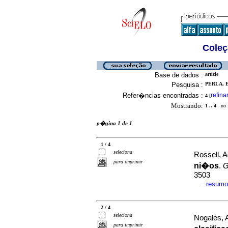
Coleç
Base de dados :
article
Pesquisa :
PERLA, E
Refer�ncias encontradas :
refina
4
[
Mostrando:
1 .. 4
no f
p�gina 1 de 1
1 / 4
seleciona
Rossell, A
para imprimir
ni�os
.
G
3503
resumo
·
2 / 4
seleciona
Nogales, A
para imprimir