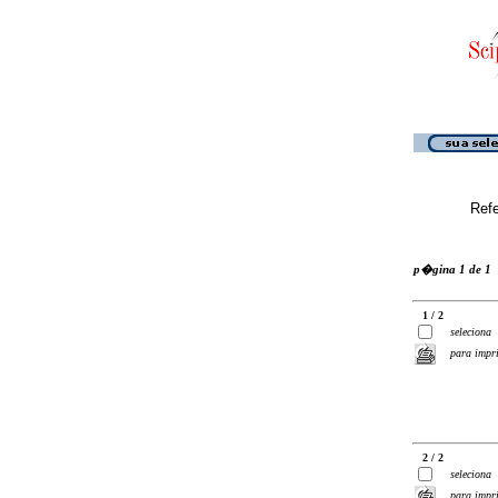
Ref
p�gina 1 de 1
1 / 2
seleciona
para impr
2 / 2
seleciona
para impr