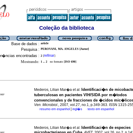
Coleção da biblioteca
Base de dados :
article
Pesquisa :
PEROVANI, MA. ANGELES [Autor]
er�ncias encontradas :
refinar
2
[
]
Mostrando:
1 .. 2
no formato [
ISO 690
]
Identificaci�n de micobacte
Mederos, Lilian Mar�a et al.
imir
tuberculosas en pacientes VIH/SIDA por m�todos
convencionales y de fracciones de �cidos mic�lico
Ven. Microbiol.
, 2007, vol.27, no.1, p.349-363. ISSN 1315-25
|
resumo em espanhol
ingl�s
texto em espanhol
·
·
Identificaci�n de especies
Mederos, Lilian Mar�a et al.
microbacterianas en Cuba
.
AVFT
, 2007, vol.26, no.2, p.1
imir