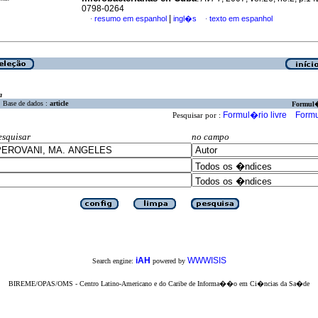
0798-0264
|
resumo em espanhol
ingl�s
texto em espanhol
·
·
a
Base de dados :
article
Formul
Formul�rio livre
Formu
Pesquisar por :
esquisar
no campo
iAH
WWWISIS
Search engine:
powered by
BIREME/OPAS/OMS - Centro Latino-Americano e do Caribe de Informa��o em Ci�ncias da Sa�de