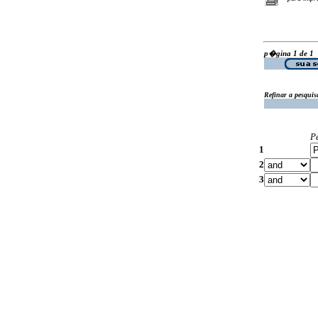
p�gina 1 de 1
Refinar a pesquis
P
1
2
3