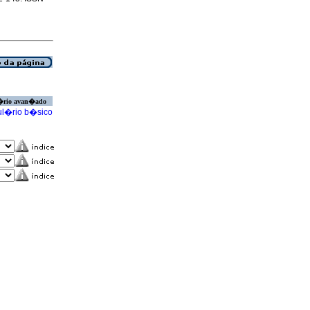
�rio avan�ado
l�rio b�sico