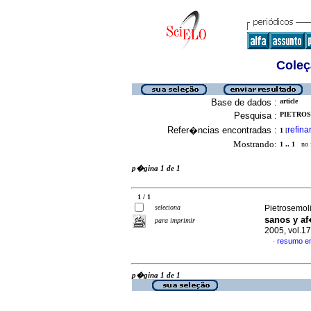
Coleç
Base de dados :
article
Pesquisa :
PIETROS
Refer�ncias encontradas :
refina
1
[
Mostrando:
1 .. 1
no f
p�gina 1 de 1
1 / 1
seleciona
Pietrosemoli
sanos y a
para imprimir
2005, vol.1
resumo e
·
p�gina 1 de 1