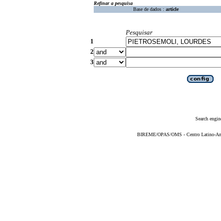
Refinar a pesquisa
Base de dados :
article
Pesquisar
1
2
3
Search engin
BIREME/OPAS/OMS - Centro Latino-Ame