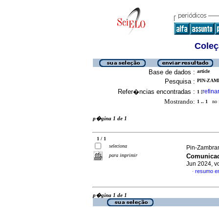
Coleç
Base de dados :
article
Pesquisa :
PIN-ZAM
Refer�ncias encontradas :
refina
1
[
Mostrando:
1 .. 1
no f
p�gina 1 de 1
1 / 1
seleciona
Pin-Zambran
para imprimir
Comunicac
Jun 2024, v
resumo e
·
p�gina 1 de 1