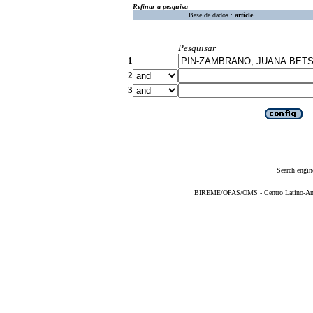
Refinar a pesquisa
Base de dados :
article
Pesquisar
1
2
3
Search engin
BIREME/OPAS/OMS - Centro Latino-Ame