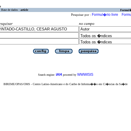
a
Base de dados :
article
Formul
Formul�rio livre
Formu
Pesquisar por :
esquisar
no campo
iAH
WWWISIS
Search engine:
powered by
BIREME/OPAS/OMS - Centro Latino-Americano e do Caribe de Informa��o em Ci�ncias da Sa�de