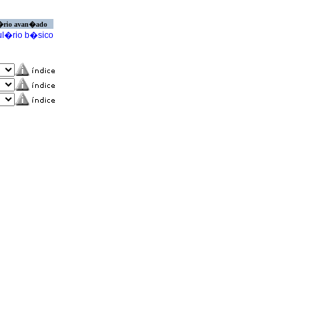
�rio avan�ado
l�rio b�sico