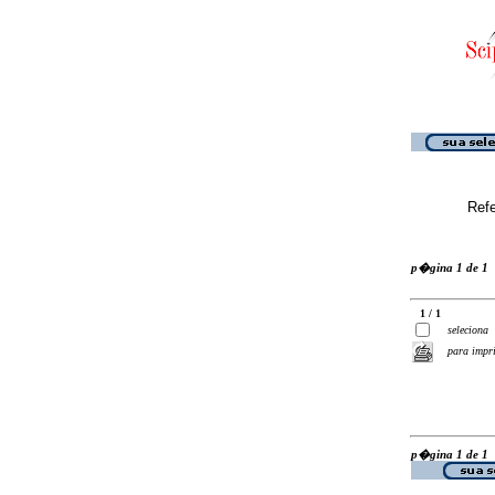
Ref
p�gina 1 de 1
1 / 1
seleciona
para impr
p�gina 1 de 1