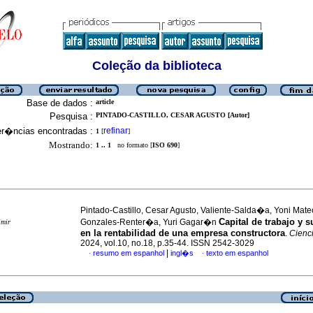
Coleção da biblioteca
Base de dados :
article
Pesquisa :
PINTADO-CASTILLO, CESAR AGUSTO [Autor]
er�ncias encontradas :
refinar
1
[
]
Mostrando:
1 .. 1
no formato [
ISO 690
]
Pintado-Castillo, Cesar Agusto, Valiente-Salda�a, Yoni Mat
Capital de trabajo y s
Gonzales-Renter�a, Yuri Gagar�n
imir
en la rentabilidad de una empresa constructora
.
Cienc
2024, vol.10, no.18, p.35-44. ISSN 2542-3029
|
resumo em espanhol
ingl�s
texto em espanhol
·
·