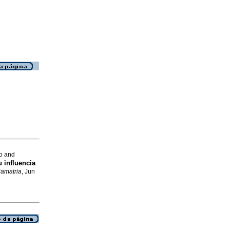
eo and
u influencia
iamatria
, Jun