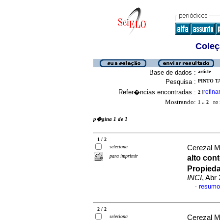
Coleç
Base de dados :
article
Pesquisa :
PINTO TA
Refer�ncias encontradas :
refina
2
[
Mostrando:
1 .. 2
no f
p�gina 1 de 1
1 / 2
seleciona
Cerezal Me
para imprimir
alto con
Propieda
INCI
, Abr
resumo
·
2 / 2
seleciona
Cerezal Me