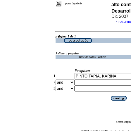
para imprimir
alto con
Desarrol
Dic 2007,
resumo
·
p�gina 1 de 1
Refinar a pesquisa
Base de dados :
article
Pesquisar
1
2
3
Search engin