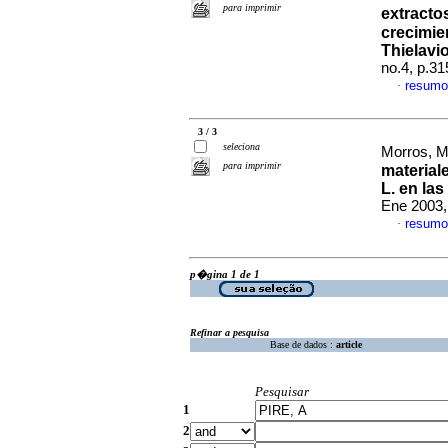
para imprimir
extracto
crecimien
Thielavi
no.4, p.3
resumo
·
3 / 3
seleciona
Morros, M
para imprimir
material
L. en las
Ene 2003,
resumo
·
p�gina 1 de 1
Refinar a pesquisa
Base de dados :
article
Pesquisar
1
2