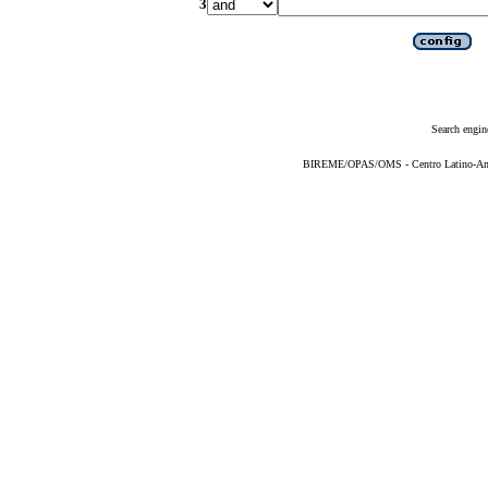
3
Search engin
BIREME/OPAS/OMS - Centro Latino-Ame