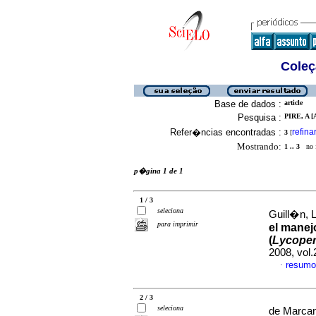
Coleç
Base de dados :
article
Pesquisa :
PIRE, A [
Refer�ncias encontradas :
refina
3
[
Mostrando:
1 .. 3
no f
p�gina 1 de 1
1 / 3
seleciona
Guill�n, L
para imprimir
el manej
(
Lycoper
2008, vol
resumo
·
2 / 3
seleciona
de Marcan