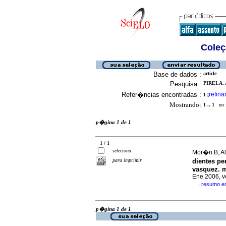
Coleç
Base de dados :
article
Pesquisa :
PIRELA, 
Refer�ncias encontradas :
refina
1
[
Mostrando:
1 .. 1
no f
p�gina 1 de 1
1 / 1
seleciona
Mor�n B, Ale
para imprimir
dientes pe
vasquez. m
Ene 2006, v
resumo e
·
p�gina 1 de 1