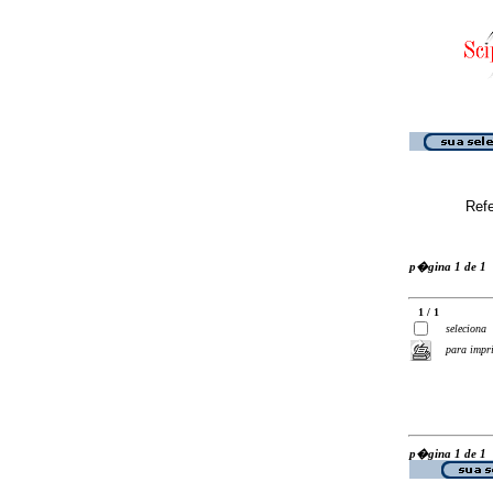
Ref
p�gina 1 de 1
1 / 1
seleciona
para impr
p�gina 1 de 1