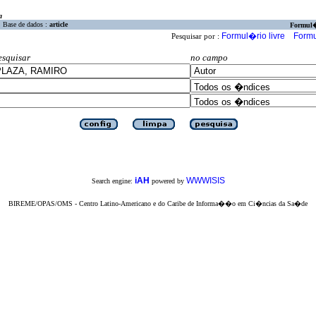
a
Base de dados :
article
Formul
Formul�rio livre
Formu
Pesquisar por :
esquisar
no campo
iAH
WWWISIS
Search engine:
powered by
BIREME/OPAS/OMS - Centro Latino-Americano e do Caribe de Informa��o em Ci�ncias da Sa�de