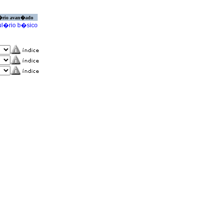
�rio avan�ado
l�rio b�sico