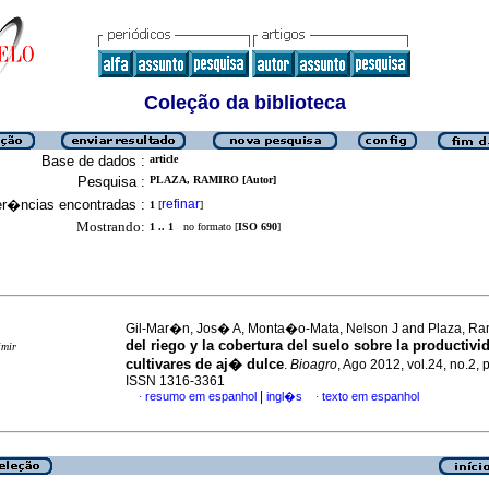
Coleção da biblioteca
Base de dados :
article
Pesquisa :
PLAZA, RAMIRO [Autor]
er�ncias encontradas :
refinar
1
[
]
Mostrando:
1 .. 1
no formato [
ISO 690
]
Gil-Mar�n, Jos� A, Monta�o-Mata, Nelson J and Plaza, Ra
del riego y la cobertura del suelo sobre la productiv
imir
cultivares de aj� dulce
.
Bioagro
, Ago 2012, vol.24, no.2, 
ISSN 1316-3361
|
resumo em espanhol
ingl�s
texto em espanhol
·
·