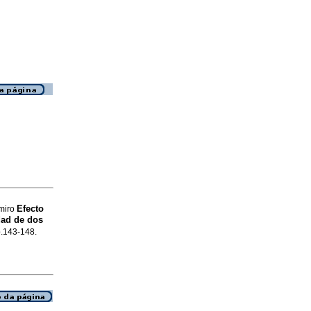
Efecto
miro
idad de dos
p.143-148.