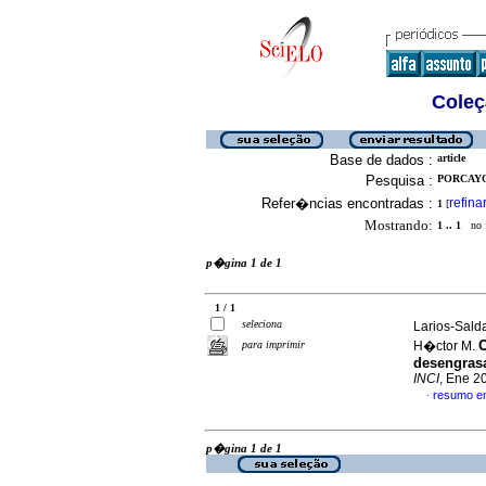
Coleç
Base de dados :
article
Pesquisa :
PORCAYO
Refer�ncias encontradas :
refina
1
[
Mostrando:
1 .. 1
no f
p�gina 1 de 1
1 / 1
seleciona
Larios-Sald
O
para imprimir
H�ctor M.
desengrasa
INCI
, Ene 2
resumo e
·
p�gina 1 de 1