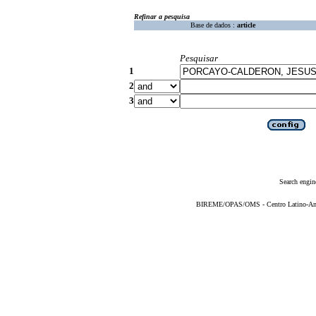
Refinar a pesquisa
Base de dados :
article
Pesquisar
1
2
3
Search engin
BIREME/OPAS/OMS - Centro Latino-Ame