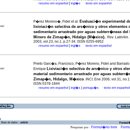
|
resumo em espanhol
ingl�s
texto em espanhol
·
·
Evaluaci�n experimental de
P�rez Moreno�, Fidel et al.
imir
lixiviaci�n selectiva de ars�nico y otros elementos d
sedimentario arrastrado por aguas subterr�neas del D
Minero de Zimap�n, Hidalgo (M�xico).
.
Rev. LatinAm. 
2003, vol.23, no.1, p.27-34. ISSN 0255-6952
|
resumo em espanhol
ingl�s
texto em espanhol
·
·
Prieto Garc�a, Francisco, P�rez Moreno, Fidel and Barrado
Lixiviaci�n selectiva de ars�nico y otros el
imir
Enrique
material sedimentario arrastrado por aguas subterr�
Zimap�n, Hidalgo, M�xico
.
INCI
, Ene 2006, vol.31, no.1
ISSN 0378-1844
|
|
resumo em espanhol
ingl�s
portugu�s
texto em espanhol
·
·
a
Base de dados :
article
Formul
Formul�rio livre
Formu
Pesquisar por :