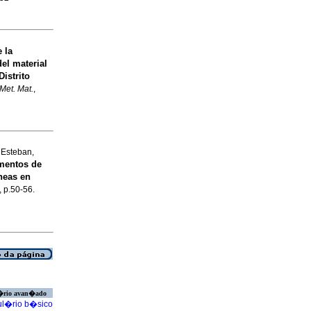
 la
el material
istrito
Met. Mat.
,
 Esteban,
ementos de
neas en
, p.50-56.
�rio avan�ado
l�rio b�sico