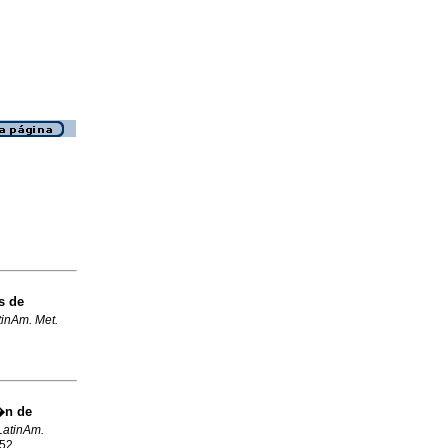
s de
tinAm. Met.
�n de
LatinAm.
952