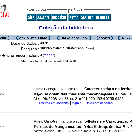
Coleção da biblioteca
Base de dados :
article
Pesquisa :
PRIETO GARCIA, FRANCISCO [Autor]
er�ncias encontradas :
refinar
4
[
]
Mostrando:
1 .. 4
no formato [
ISO 690
]
Caracterizaci�n de ferrita
Prieto Garc�a, Francisco et al.
imir
n�quel obtenidas mediante mecanos�ntesis
.
Rev. La
Mat.
, Dic 2008, vol.28, no.2, p.111-120. ISSN 0255-6952
|
resumo em espanhol
ingl�s
texto em espanhol
·
·
S�ntesis y Caracterizaci
Prieto Garc�a, Francisco et al.
imir
Ferritas de Manganeso por V�a Hidroqu�mica
.
Rev. 
Metal. Mater.
, Dic 2007, vol.27, no.2, p.95-105. ISSN 0255-6