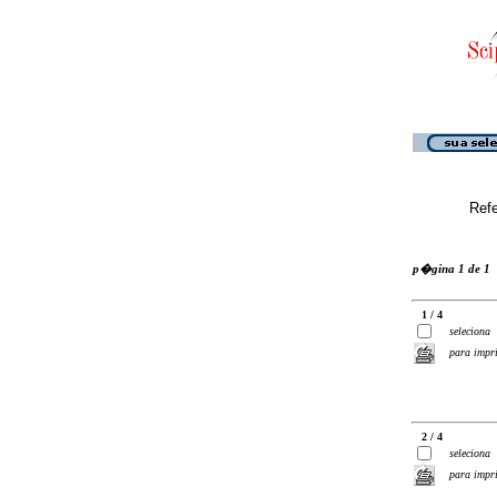
Ref
p�gina 1 de 1
1 / 4
seleciona
para impr
2 / 4
seleciona
para impr