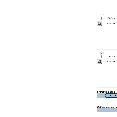
3 / 4
seleciona
para impr
4 / 4
seleciona
para impr
p�gina 1 de 1
Refinar a pesquis