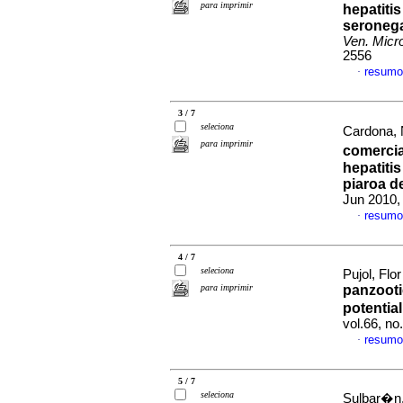
para imprimir
hepatiti
seronega
Ven. Micro
2556
resumo
·
3 / 7
seleciona
Cardona, N
para imprimir
comercia
hepatiti
piaroa d
Jun 2010,
resumo
·
4 / 7
seleciona
Pujol, Fl
para imprimir
panzooti
potentia
vol.66, n
resumo
·
5 / 7
seleciona
Sulbar�n,