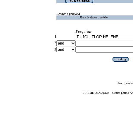
Refinar a pesquisa
Base de dados :
article
Pesquisar
1
2
3
Search engin
BIREME/OPAS/OMS - Centro Latino-Ame