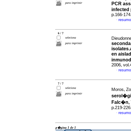
para imprimir
PCR assa
infected 
p.166-174
resumo
·
6 / 7
seleciona
Dieudonne,
secondar
para imprimir
isolates.
en aisla
inmunode
2006, vol.
resumo
·
7 / 7
seleciona
Moros, Zoi
para imprimir
serol�gi
Falc�n, 
p.219-226
resumo
·
p�gina 1 de 1