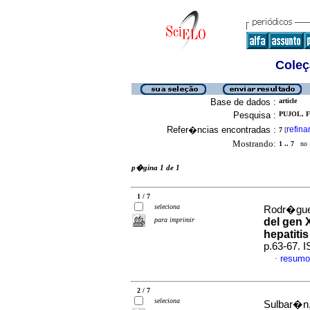
Coleç
Base de dados :
article
Pesquisa :
PUJOL, 
Refer�ncias encontradas :
refina
7
[
Mostrando:
1 .. 7
no f
p�gina 1 de 1
1 / 7
seleciona
Rodr�guez
para imprimir
del gen 
hepatitis
p.63-67. 
resumo
·
2 / 7
seleciona
Sulbar�n,