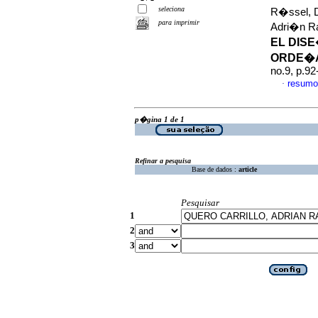
seleciona
R�ssel, Di
para imprimir
Adri�n 
EL DIS
ORDE�A
no.9, p.9
resumo
·
p�gina 1 de 1
Refinar a pesquisa
Base de dados :
article
Pesquisar
1
2
3