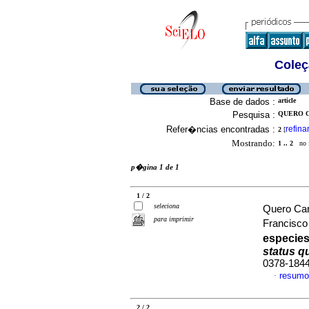
Coleç
Base de dados :
article
Pesquisa :
QUERO C
Refer�ncias encontradas :
refina
2
[
Mostrando:
1 .. 2
no f
p�gina 1 de 1
1 / 2
seleciona
Quero Car
para imprimir
Francisco
especies
status q
0378-184
resumo
·
2 / 2