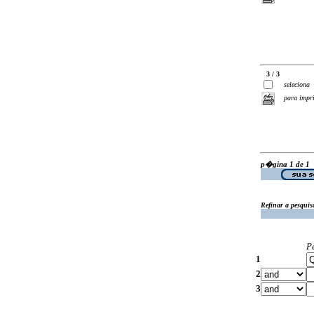
3 / 3
seleciona
para impr
p�gina 1 de 1
Refinar a pesquis
P
1
2
3