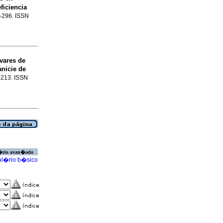
ficiencia
9-296. ISSN
ivares de
anicie de
7-213. ISSN
�rio avan�ado
l�rio b�sico