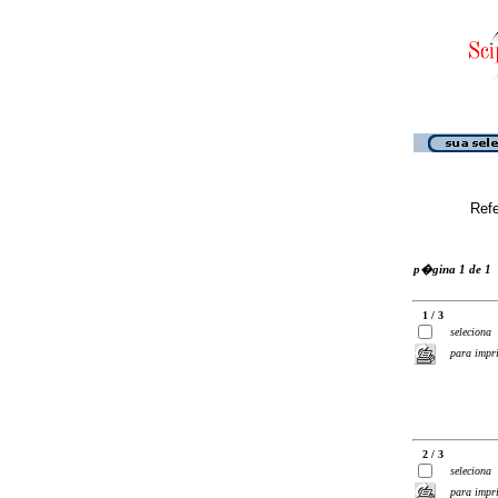
Ref
p�gina 1 de 1
1 / 3
seleciona
para impr
2 / 3
seleciona
para impr