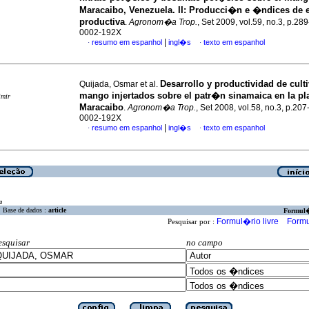
Maracaibo, Venezuela. II
:
Producci�n e �ndices de e
productiva
.
Agronom�a Trop.
, Set 2009, vol.59, no.3, p.28
0002-192X
|
resumo em espanhol
ingl�s
texto em espanhol
·
·
Desarrollo y productividad de cult
Quijada, Osmar et al.
mango injertados sobre el patr�n sinamaica en la pl
imir
Maracaibo
.
Agronom�a Trop.
, Set 2008, vol.58, no.3, p.20
0002-192X
|
resumo em espanhol
ingl�s
texto em espanhol
·
·
a
Base de dados :
article
Formul
Formul�rio livre
Formu
Pesquisar por :
esquisar
no campo