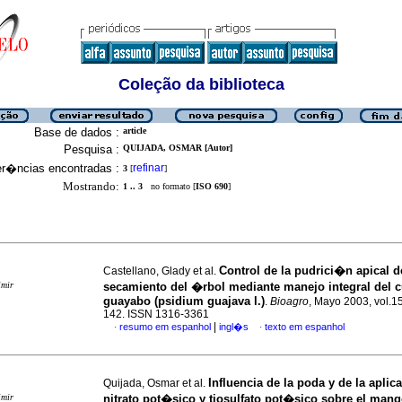
Coleção da biblioteca
Base de dados :
article
Pesquisa :
QUIJADA, OSMAR [Autor]
er�ncias encontradas :
refinar
3
[
]
Mostrando:
1 .. 3
no formato [
ISO 690
]
Control de la pudrici�n apical de
Castellano, Glady et al.
imir
secamiento del �rbol mediante manejo integral
del c
guayabo (psidium guajava l.)
.
Bioagro
, Mayo 2003, vol.15
142. ISSN 1316-3361
|
resumo em espanhol
ingl�s
texto em espanhol
·
·
Influencia de la poda y de la apli
Quijada, Osmar et al.
imir
nitrato pot�sico y
tiosulfato pot�sico sobre el mang