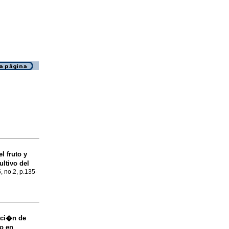
l fruto y
ultivo del
, no.2, p.135-
caci�n de
o en