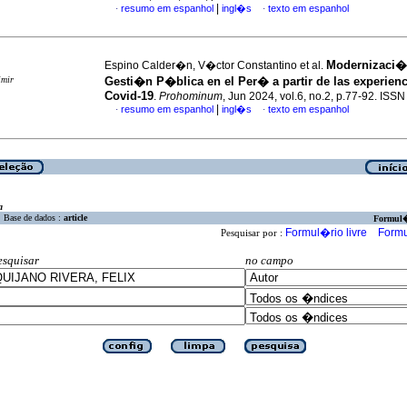
|
resumo em espanhol
ingl�s
texto em espanhol
·
·
Modernizaci�
Espino Calder�n, V�ctor Constantino et al.
imir
Gesti�n P�blica en el Per� a partir de las experienc
Covid-19
.
Prohominum
, Jun 2024, vol.6, no.2, p.77-92. IS
|
resumo em espanhol
ingl�s
texto em espanhol
·
·
a
Base de dados :
article
Formul
Formul�rio livre
Formu
Pesquisar por :
esquisar
no campo