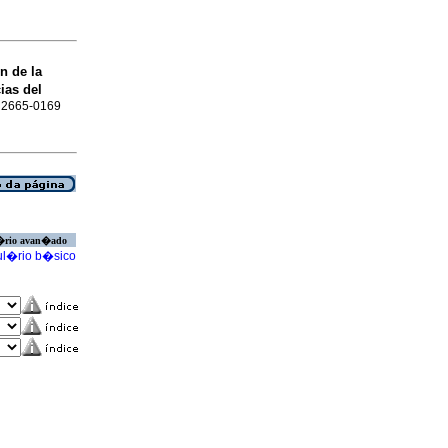
n de la
ias del
SN 2665-0169
�rio avan�ado
l�rio b�sico