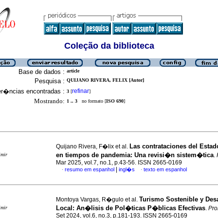
Coleção da biblioteca
Base de dados :
article
Pesquisa :
QUIJANO RIVERA, FELIX [Autor]
er�ncias encontradas :
refinar
3
[
]
Mostrando:
1 .. 3
no formato [
ISO 690
]
Las contrataciones del Esta
Quijano Rivera, F�lix et al.
en tiempos de pandemia: Una revisi�n sistem�tica
imir
.
Mar 2025, vol.7, no.1, p.43-56. ISSN 2665-0169
|
resumo em espanhol
ingl�s
texto em espanhol
·
·
Turismo Sostenible y Desa
Montoya Vargas, R�gulo et al.
Local: An�lisis de Pol�ticas P�blicas Efectivas
imir
.
Pr
Set 2024, vol.6, no.3, p.181-193. ISSN 2665-0169