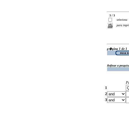
3 / 3
seleciona
para impr
p�gina 1 de 1
Refinar a pesquis
P
1
2
3