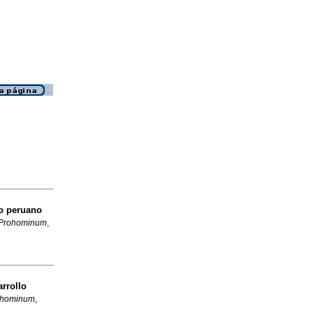
do peruano
Prohominum
,
rrollo
ohominum
,