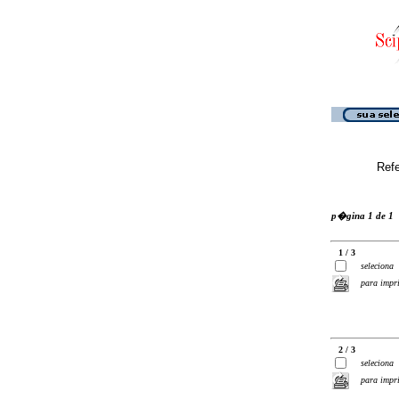
Ref
p�gina 1 de 1
1 / 3
seleciona
para impr
2 / 3
seleciona
para impr