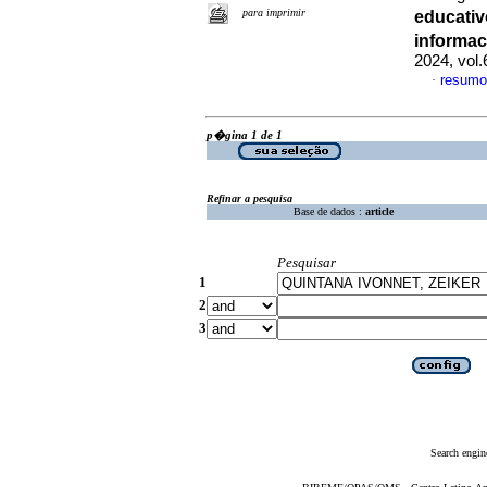
para imprimir
educati
informac
2024, vol
resumo
·
p�gina 1 de 1
Refinar a pesquisa
Base de dados :
article
Pesquisar
1
2
3
Search engin