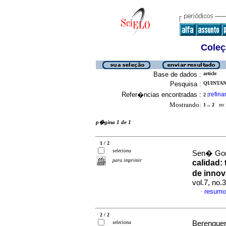
Coleç
Base de dados :
article
Pesquisa :
QUINTAN
Refer�ncias encontradas :
refina
2
[
Mostrando:
1 .. 2
no f
p�gina 1 de 1
1 / 2
seleciona
Sen� Gonz
para imprimir
calidad:
de innov
vol.7, no.
resumo
·
2 / 2
seleciona
Berenguer