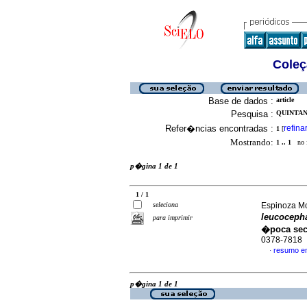
Coleç
Base de dados :
article
Pesquisa :
QUINTANA
Refer�ncias encontradas :
refina
1
[
Mostrando:
1 .. 1
no f
p�gina 1 de 1
1 / 1
seleciona
Espinoza Mor
leucoceph
para imprimir
�poca se
0378-7818
resumo e
·
p�gina 1 de 1