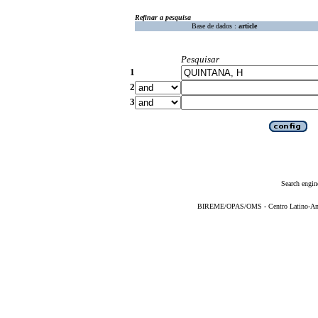
Refinar a pesquisa
Base de dados :
article
Pesquisar
1
2
3
Search engin
BIREME/OPAS/OMS - Centro Latino-Ame