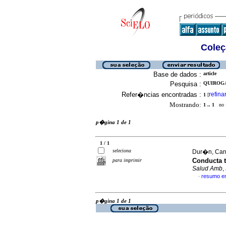
Coleç
Base de dados :
article
Pesquisa :
QUIROGA,
Refer�ncias encontradas :
refina
1
[
Mostrando:
1 .. 1
no f
p�gina 1 de 1
1 / 1
seleciona
Dur�n, Carm
Conducta t
para imprimir
Salud Amb
,
resumo e
·
p�gina 1 de 1