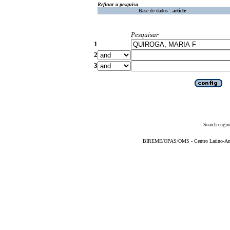
Refinar a pesquisa
Base de dados :
article
Pesquisar
1
2
3
Search engin
BIREME/OPAS/OMS - Centro Latino-Ame