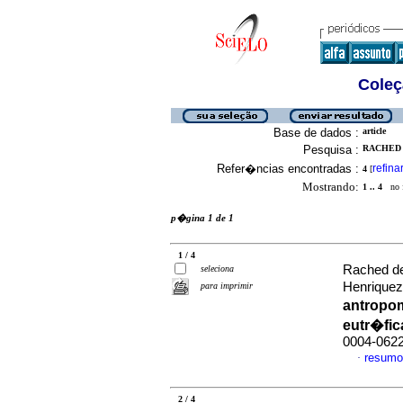
Coleç
Base de dados :
article
Pesquisa :
RACHED D
Refer�ncias encontradas :
refina
4
[
Mostrando:
1 .. 4
no f
p�gina 1 de 1
1 / 4
Rached de 
seleciona
Henrique
para imprimir
antropom
eutr�fic
0004-062
resumo
·
2 / 4