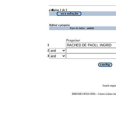
p�gina 1 de 1
Refinar a pesquisa
Base de dados :
article
Pesquisar
1
2
3
Search engin
BIREME/OPAS/OMS - Centro Latino-Ame