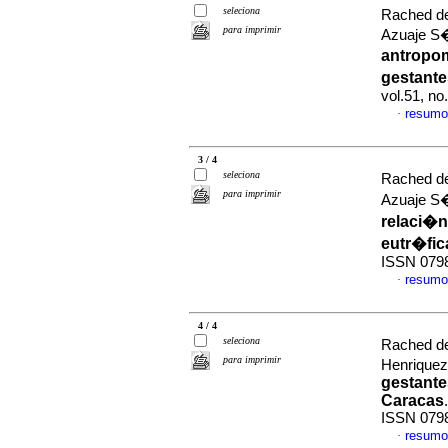
seleciona
Rached de
para imprimir
Azuaje S�
antropom
gestante
vol.51, n
resumo
·
3 / 4
seleciona
Rached de
para imprimir
Azuaje S�
relaci�n
eutr�fi
ISSN 079
resumo
·
4 / 4
seleciona
Rached de
para imprimir
Henrique
gestante
Caracas
ISSN 079
resumo
·