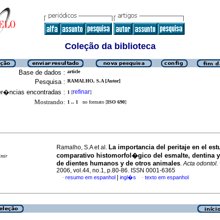
Coleção da biblioteca
Base de dados :
article
Pesquisa :
RAMALHO, S.A [Autor]
er�ncias encontradas :
refinar
1
[
]
Mostrando:
1 .. 1
no formato [
ISO 690
]
La importancia del peritaje en el est
Ramalho, S.A et al.
comparativo histomorfol�gico del esmalte, dentina 
imir
de dientes humanos y de otros animales
.
Acta odontol.
2006, vol.44, no.1, p.80-86. ISSN 0001-6365
|
resumo em espanhol
ingl�s
texto em espanhol
·
·