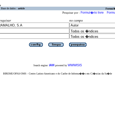
a
Base de dados :
article
Formul
Formul�rio livre
Formu
Pesquisar por :
esquisar
no campo
iAH
WWWISIS
Search engine:
powered by
BIREME/OPAS/OMS - Centro Latino-Americano e do Caribe de Informa��o em Ci�ncias da Sa�de