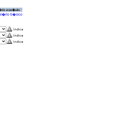
�rio avan�ado
l�rio b�sico