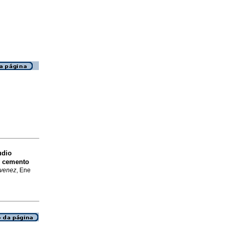
udio
y cemento
 venez
, Ene