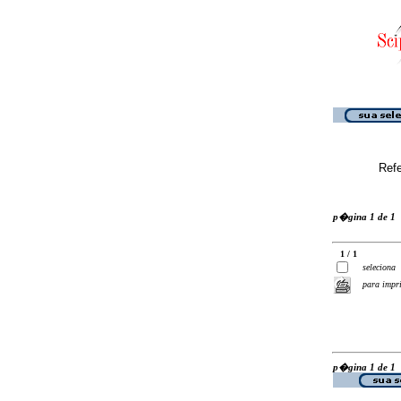
Ref
p�gina 1 de 1
1 / 1
seleciona
para impr
p�gina 1 de 1