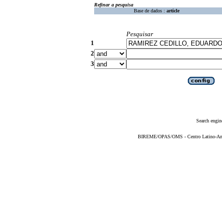
Refinar a pesquisa
Base de dados :
article
Pesquisar
1
2
3
Search engin
BIREME/OPAS/OMS - Centro Latino-Ame