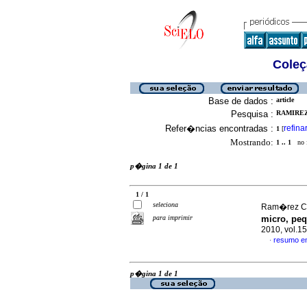
Coleç
Base de dados :
article
Pesquisa :
RAMIREZ
Refer�ncias encontradas :
refina
1
[
Mostrando:
1 .. 1
no f
p�gina 1 de 1
1 / 1
seleciona
Ram�rez Ce
para imprimir
micro, pe
2010, vol.1
resumo e
·
p�gina 1 de 1