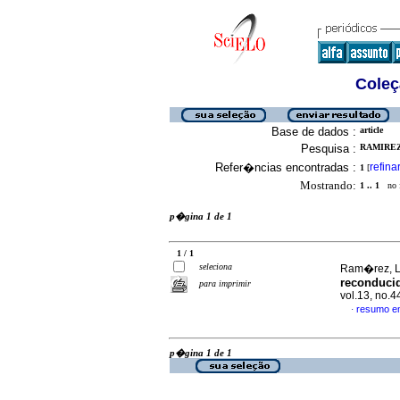
Coleç
Base de dados :
article
Pesquisa :
RAMIREZ,
Refer�ncias encontradas :
refina
1
[
Mostrando:
1 .. 1
no f
p�gina 1 de 1
1 / 1
seleciona
Ram�rez, L
reconduci
para imprimir
vol.13, no.
resumo e
·
p�gina 1 de 1