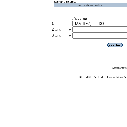
Refinar a pesquisa
Base de dados :
article
Pesquisar
1
2
3
Search engin
BIREME/OPAS/OMS - Centro Latino-Ame