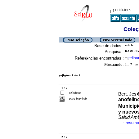
Coleç
Base de dados :
article
Pesquisa :
RAMIREZ
Refer�ncias encontradas :
refina
7
[
Mostrando:
1 .. 7
no f
p�gina 1 de 1
1 / 7
seleciona
Bert, Jes
para imprimir
anofelin
Municipi
y nuevos
Salud Am
resumo
·
2 / 7