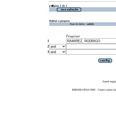
p�gina 1 de 1
Refinar a pesquisa
Base de dados :
article
Pesquisar
1
2
3
Search engin
BIREME/OPAS/OMS - Centro Latino-Ame