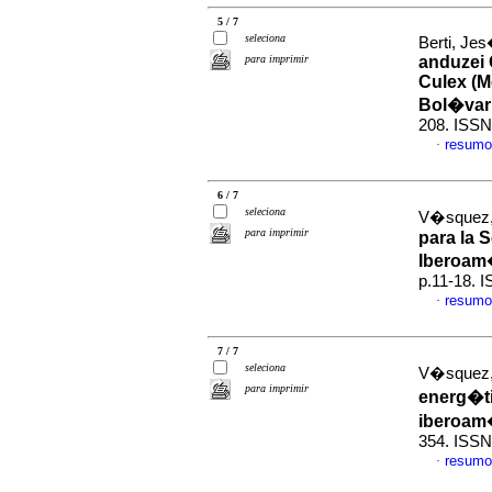
5 / 7
seleciona
Berti, Jes
para imprimir
anduzei 
Culex (M
Bol�var
208. ISSN
resumo
·
6 / 7
seleciona
V�squez,
para imprimir
para la 
Iberoam
p.11-18. 
resumo
·
7 / 7
seleciona
V�squez,
para imprimir
energ�ti
iberoam�
354. ISSN
resumo
·