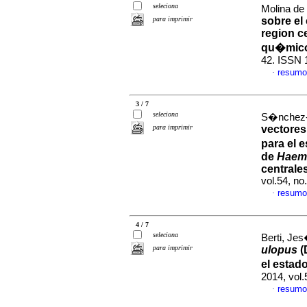
seleciona
Molina de
para imprimir
sobre el
region c
qu�mic
42. ISSN 
resumo
·
3 / 7
seleciona
S�nchez-G
para imprimir
vectores
para el 
de
Haem
centrale
vol.54, n
resumo
·
4 / 7
seleciona
Berti, Jes
para imprimir
ulopus
(
el estad
2014, vol
resumo
·