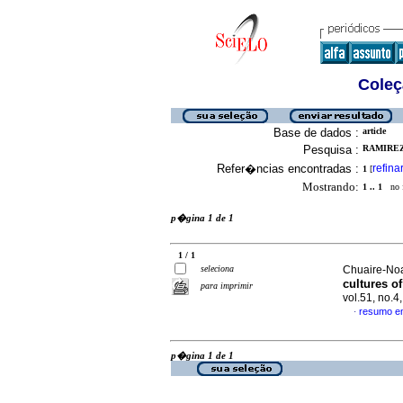
Coleç
Base de dados :
article
Pesquisa :
RAMIREZ
Refer�ncias encontradas :
refina
1
[
Mostrando:
1 .. 1
no f
p�gina 1 de 1
1 / 1
seleciona
Chuaire-Noac
cultures o
para imprimir
vol.51, no.
resumo e
·
p�gina 1 de 1