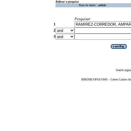
Refinar a pesquisa
Base de dados :
article
Pesquisar
1
2
3
Search engin
BIREME/OPAS/OMS - Centro Latino-Ame