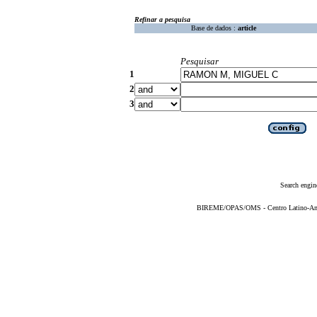
Refinar a pesquisa
Base de dados :
article
Pesquisar
1
2
3
Search engin
BIREME/OPAS/OMS - Centro Latino-Ame