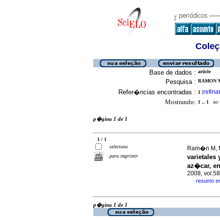
Coleç
Base de dados :
article
Pesquisa :
RAMON M
Refer�ncias encontradas :
refina
1
[
Mostrando:
1 .. 1
no f
p�gina 1 de 1
1 / 1
seleciona
Ram�n M, Mi
para imprimir
varietales
az�car, en
2008, vol.5
resumo e
·
p�gina 1 de 1