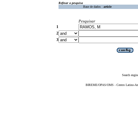
Refinar a pesquisa
Base de dados :
article
Pesquisar
1
2
3
Search engin
BIREME/OPAS/OMS - Centro Latino-Ame