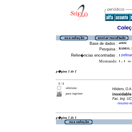
Coleç
Base de dados :
article
Pesquisa :
RAMOS, M
Refer�ncias encontradas :
refina
1
[
Mostrando:
1 .. 1
no f
p�gina 1 de 1
1 / 1
seleciona
Hilders, O.A 
para imprimir
inoxidabl
Fac. Ing. U
resumo e
·
p�gina 1 de 1