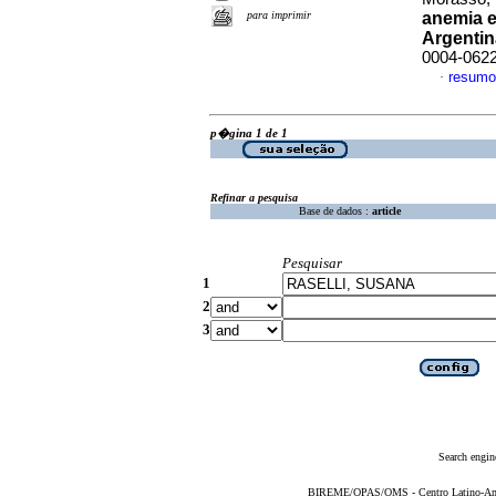
para imprimir
anemia 
Argentin
0004-062
resumo
·
p�gina 1 de 1
Refinar a pesquisa
Base de dados :
article
Pesquisar
1
2
3
Search engin
BIREME/OPAS/OMS - Centro Latino-Ame