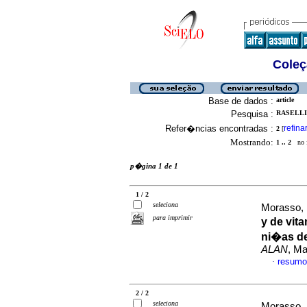
Coleç
Base de dados :
article
Pesquisa :
RASELLI,
Refer�ncias encontradas :
refina
2
[
Mostrando:
1 .. 2
no f
p�gina 1 de 1
1 / 2
seleciona
Morasso, 
para imprimir
y de vit
ni�as de
ALAN
, Ma
resumo
·
2 / 2
seleciona
Morasso, 