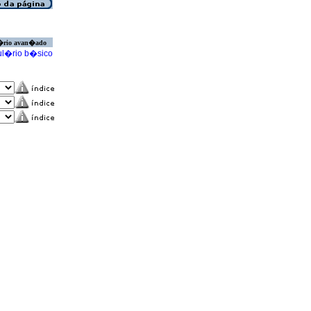
�rio avan�ado
l�rio b�sico