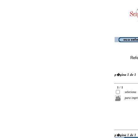
Ref
p�gina 1 de 1
1 / 1
seleciona
para impr
p�gina 1 de 1