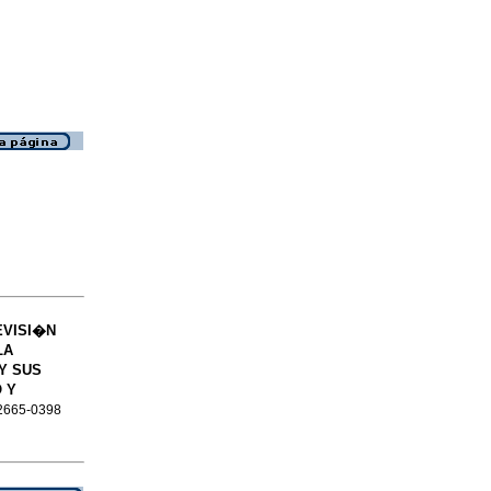
EVISI�N
LA
Y SUS
 Y
N 2665-0398