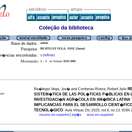
Coleção da biblioteca
Base de dados :
article
Pesquisa :
REATEGUI VEGA, JOSE [Autor]
er�ncias encontradas :
refinar
1
[
]
Mostrando:
1 .. 1
no formato [
ISO 690
]
R
Re�tegui Vega, Jos� and Contreras Rivera, Robert Julio
imir
SISTEM�TICA DE LAS POL�TICAS P�BLICAS EN 
INVESTIGACI�N AGR�COLA EN AM�RICA LATINA 
IMPLICANCIAS PARA EL DESARROLLO CIENT�FICO
TECNOL�GICO
.
Aula Virtual
, Dic 2025, vol.6, no.13. ISS
|
resumo em espanhol
ingl�s
texto em espanhol
·
·