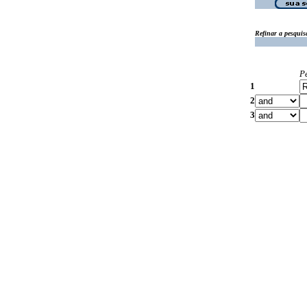
Refinar a pesquis
P
1
2
3