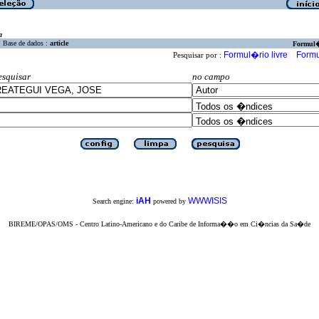
a
Base de dados :
article
Formul
Formul�rio livre
Formu
Pesquisar por :
esquisar
no campo
iAH
WWWISIS
Search engine:
powered by
BIREME/OPAS/OMS - Centro Latino-Americano e do Caribe de Informa��o em Ci�ncias da Sa�de