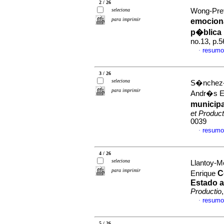
2 / 26
seleciona
Wong-Prete
para imprimir
emociona
p�blica
no.13, p.
resumo
·
3 / 26
seleciona
S�nchez-
para imprimir
Andr�s E
municipa
et Product
0039
resumo
·
4 / 26
seleciona
Llantoy-M
para imprimir
C
Enrique
Estado a
Productio
resumo
·
5 / 26