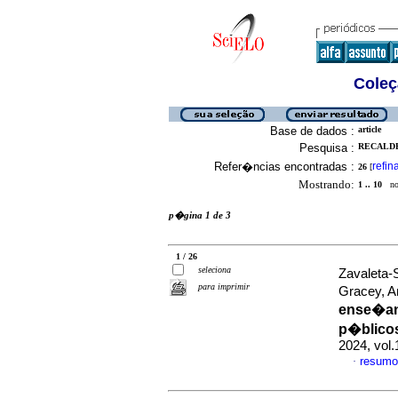
Coleç
Base de dados :
article
Pesquisa :
RECALDE
Refer�ncias encontradas :
refin
26
[
Mostrando:
1 .. 10
no 
p�gina 1 de 3
1 / 26
seleciona
Zavaleta-
para imprimir
Gracey, 
ense�anz
p�blicos
2024, vol
resumo
·