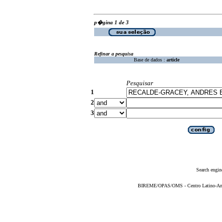
p�gina 1 de 3
Refinar a pesquisa
Base de dados :
article
Pesquisar
1
2
3
Search engin
BIREME/OPAS/OMS - Centro Latino-Ame