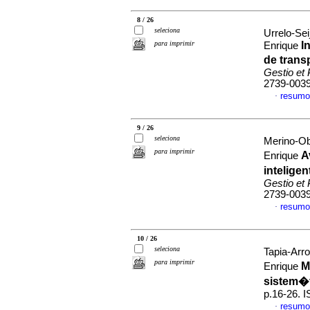
8 / 26
seleciona
Urrelo-Sei
para imprimir
I
Enrique
de trans
Gestio et 
2739-003
resumo
·
9 / 26
seleciona
Merino-Ob
para imprimir
A
Enrique
intelige
Gestio et 
2739-003
resumo
·
10 / 26
seleciona
Tapia-Arr
para imprimir
M
Enrique
sistem�
p.16-26. 
resumo
·