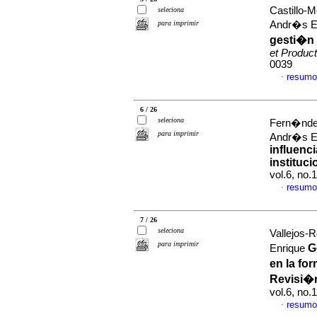
Castillo-
seleciona
para imprimir
Andr�s E
gesti�n 
et Product
0039
resumo
·
6 / 26
seleciona
Fern�nde
para imprimir
Andr�s En
influenci
instituc
vol.6, no
resumo
·
7 / 26
seleciona
Vallejos-
para imprimir
G
Enrique
en la fo
Revisi�
vol.6, no
resumo
·