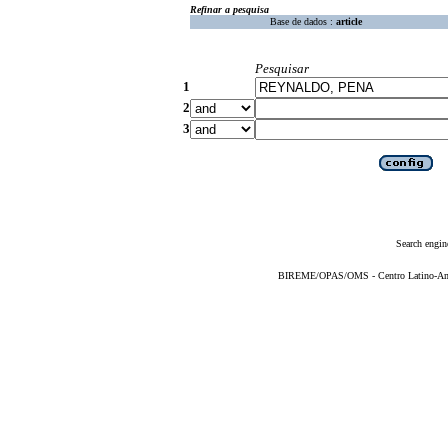
Refinar a pesquisa
Base de dados :
article
Pesquisar
1
2
3
Search engin
BIREME/OPAS/OMS - Centro Latino-Ame