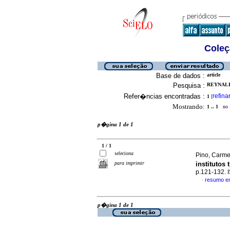
Coleç
Base de dados :
article
Pesquisa :
REYNALDO
Refer�ncias encontradas :
refina
1
[
Mostrando:
1 .. 1
no f
p�gina 1 de 1
1 / 1
seleciona
Pino, Carme
para imprimir
institutos
p.121-132.
resumo e
·
p�gina 1 de 1