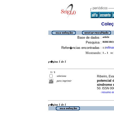
Coleç
Base de dados :
article
Pesquisa :
RIBEIRO,
Refer�ncias encontradas :
refina
1
[
Mostrando:
1 .. 1
no f
p�gina 1 de 1
1 / 1
seleciona
Ribeiro, Eva
potencial 
para imprimir
sindrome 
50. ISSN 0
resumo e
·
p�gina 1 de 1