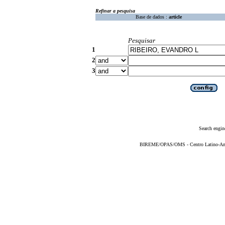
Refinar a pesquisa
Base de dados :
article
Pesquisar
1
2
3
Search engin
BIREME/OPAS/OMS - Centro Latino-Ame