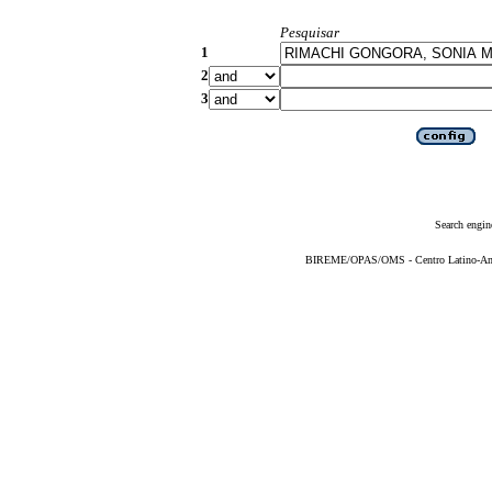
Pesquisar
1
2
3
Search engin
BIREME/OPAS/OMS - Centro Latino-Ame