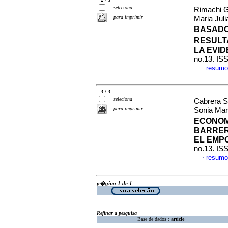
seleciona
Rimachi G
para imprimir
Maria Jul
BASADO
RESULT
LA EVI
no.13. IS
resumo
·
3 / 3
seleciona
Cabrera S
para imprimir
Sonia Mar
ECONOM
BARRER
EL EMP
no.13. IS
resumo
·
p�gina 1 de 1
Refinar a pesquisa
Base de dados :
article