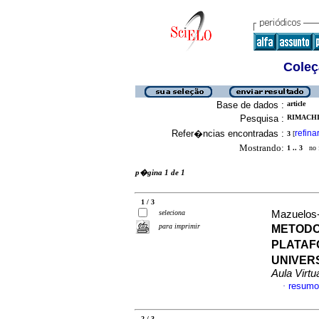
Coleç
Base de dados :
article
Pesquisa :
RIMACHI
Refer�ncias encontradas :
refina
3
[
Mostrando:
1 .. 3
no f
p�gina 1 de 1
1 / 3
seleciona
Mazuelos-S
para imprimir
METODO
PLATAF
UNIVERS
Aula Virtu
resumo
·
2 / 3