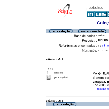
Coleç
Base de dados :
article
Pesquisa :
RINCON, 
Refer�ncias encontradas :
refina
1
[
Mostrando:
1 .. 1
no f
p�gina 1 de 1
1 / 1
seleciona
Mor�n B, Ale
para imprimir
dientes pe
vasquez. m
Ene 2006, v
resumo e
·
p�gina 1 de 1