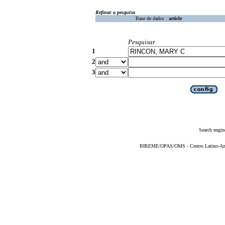
Refinar a pesquisa
Base de dados :
article
Pesquisar
1
2
3
Search engin
BIREME/OPAS/OMS - Centro Latino-Ame