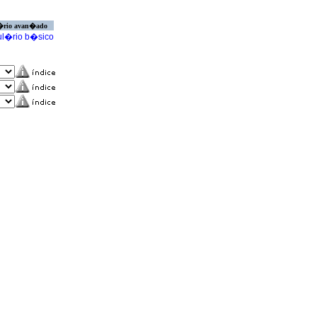
�rio avan�ado
l�rio b�sico