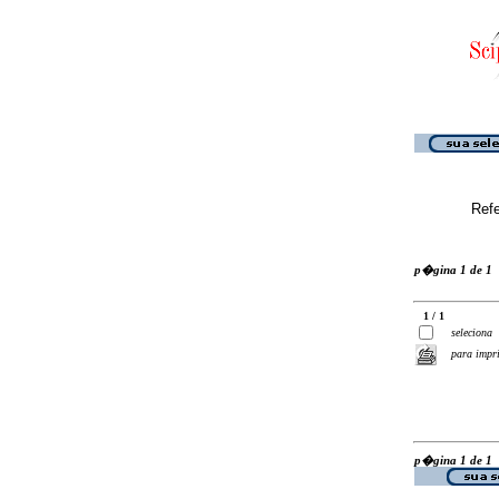
Ref
p�gina 1 de 1
1 / 1
seleciona
para impr
p�gina 1 de 1