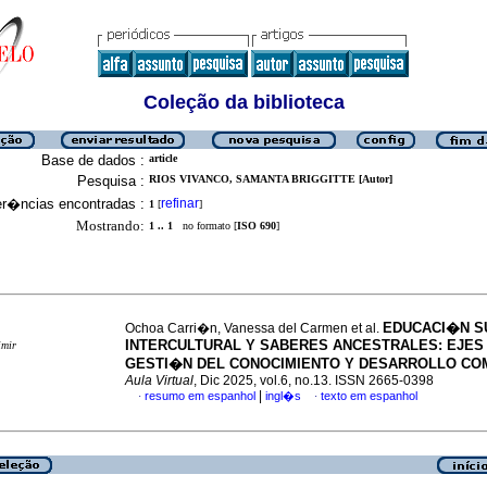
Coleção da biblioteca
Base de dados :
article
Pesquisa :
RIOS VIVANCO, SAMANTA BRIGGITTE [Autor]
er�ncias encontradas :
refinar
1
[
]
Mostrando:
1 .. 1
no formato [
ISO 690
]
EDUCACI�N S
Ochoa Carri�n, Vanessa del Carmen et al.
INTERCULTURAL Y SABERES ANCESTRALES: EJES
imir
GESTI�N DEL CONOCIMIENTO Y DESARROLLO CO
Aula Virtual
, Dic 2025, vol.6, no.13. ISSN 2665-0398
|
resumo em espanhol
ingl�s
texto em espanhol
·
·