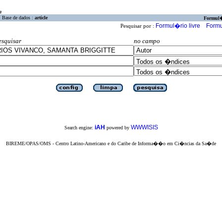
a
Base de dados :
article
Formul
Formul�rio livre
Formu
Pesquisar por :
esquisar
no campo
iAH
WWWISIS
Search engine:
powered by
BIREME/OPAS/OMS - Centro Latino-Americano e do Caribe de Informa��o em Ci�ncias da Sa�de