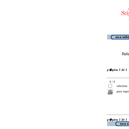
Ref
p�gina 1 de 1
1 / 1
seleciona
para impr
p�gina 1 de 1