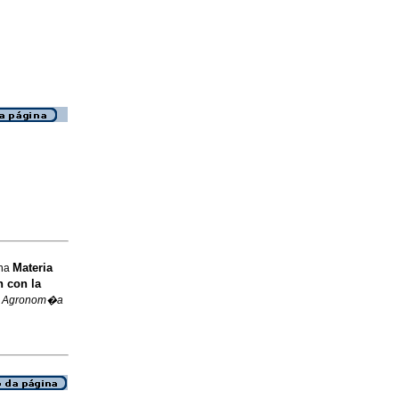
Materia
ena
n con la
.
Agronom�a