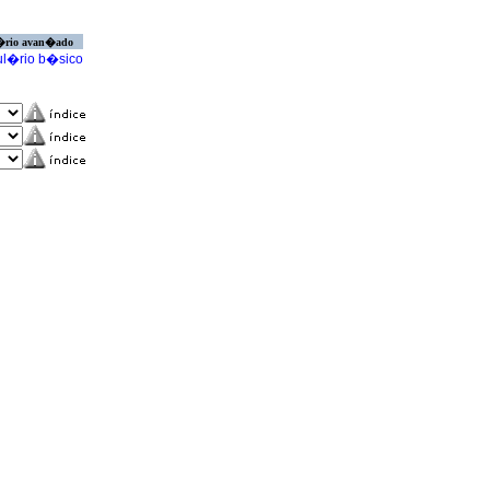
�rio avan�ado
l�rio b�sico