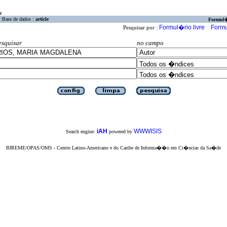
a
Base de dados :
article
Formul
Formul�rio livre
Formu
Pesquisar por :
esquisar
no campo
iAH
WWWISIS
Search engine:
powered by
BIREME/OPAS/OMS - Centro Latino-Americano e do Caribe de Informa��o em Ci�ncias da Sa�de