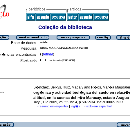
Coleção da biblioteca
Base de dados :
article
Pesquisa :
RIOS, MARIA MAGDALENA [Autor]
er�ncias encontradas :
refinar
1
[
]
Mostrando:
1 .. 1
no formato [
ISO 690
]
S�nchez, Belkys, Ruiz, Magaly and R�os, Mar�a Magdal
org�nica y actividad biol�gica del suelo en relaci�
imir
altitud, en la cuenca del r�o Maracay, estado Aragua
Trop.
, Dic 2005, vol.55, no.4, p.507-534. ISSN 0002-192X
|
resumo em espanhol
ingl�s
texto em espanhol
·
·