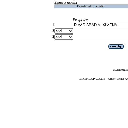
Refinar a pesquisa
Base de dados :
article
Pesquisar
1
2
3
Search engin
BIREME/OPAS/OMS - Centro Latino-Ame