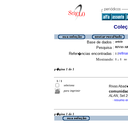
Coleç
Base de dados :
article
Pesquisa :
RIVAS AB
Refer�ncias encontradas :
refina
1
[
Mostrando:
1 .. 1
no f
p�gina 1 de 1
1 / 1
seleciona
Rivas Abad�
para imprimir
comunidad
ALAN
, Set 
resumo e
·
p�gina 1 de 1