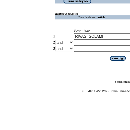
Refinar a pesquisa
Base de dados :
article
Pesquisar
1
2
3
Search engin
BIREME/OPAS/OMS - Centro Latino-Ame