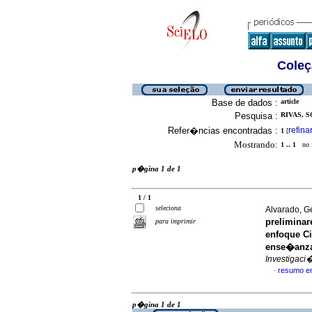
Coleç
Base de dados :
article
Pesquisa :
RIVAS, S
Refer�ncias encontradas :
refina
1
[
Mostrando:
1 .. 1
no f
p�gina 1 de 1
1 / 1
seleciona
Alvarado, G
preliminar
para imprimir
enfoque Ci
ense�anza
Investigaci
resumo e
·
p�gina 1 de 1