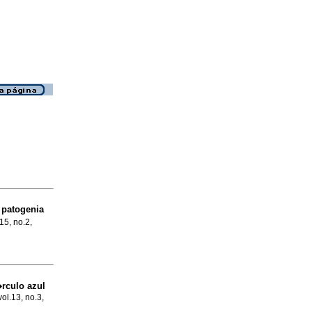
 patogenia
15, no.2,
rculo azul
vol.13, no.3,