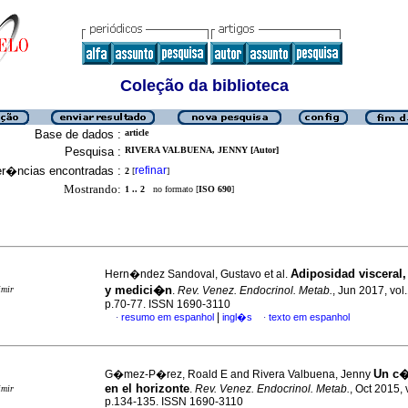
Coleção da biblioteca
Base de dados :
article
Pesquisa :
RIVERA VALBUENA, JENNY [Autor]
er�ncias encontradas :
refinar
2
[
]
Mostrando:
1 .. 2
no formato [
ISO 690
]
Adiposidad visceral,
Hern�ndez Sandoval, Gustavo et al.
y medici�n
imir
.
Rev. Venez. Endocrinol. Metab.
, Jun 2017, vol.
p.70-77. ISSN 1690-3110
|
resumo em espanhol
ingl�s
texto em espanhol
·
·
Un c�
G�mez-P�rez, Roald E and Rivera Valbuena, Jenny
en el horizonte
.
Rev. Venez. Endocrinol. Metab.
, Oct 2015, 
imir
p.134-135. ISSN 1690-3110