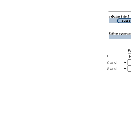
p�gina 1 de 1
Refinar a pesquis
P
1
2
3