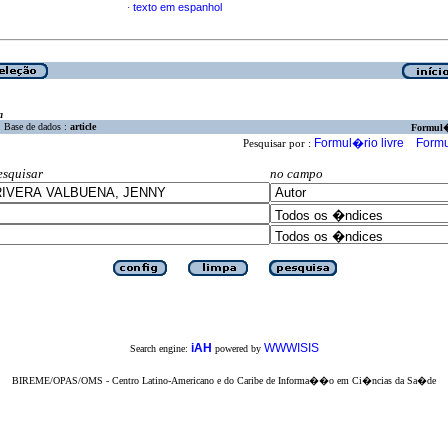
texto em espanhol
·
a
Base de dados :
article
Formul
Formul�rio livre
Formu
Pesquisar por :
esquisar
no campo
iAH
WWWISIS
Search engine:
powered by
BIREME/OPAS/OMS - Centro Latino-Americano e do Caribe de Informa��o em Ci�ncias da Sa�de