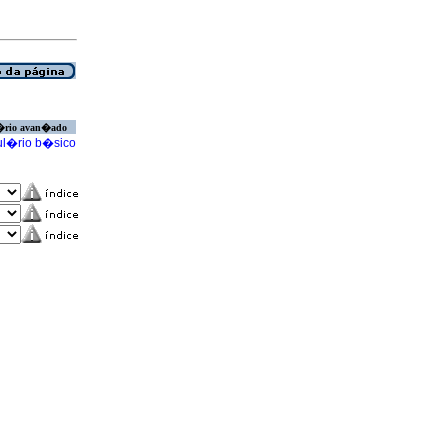
�rio avan�ado
l�rio b�sico