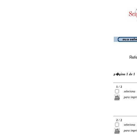
Ref
p�gina 1 de 1
1 / 2
seleciona
para impr
2 / 2
seleciona
para impr