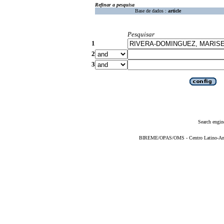
Refinar a pesquisa
Base de dados :
article
Pesquisar
1
2
3
Search engin
BIREME/OPAS/OMS - Centro Latino-Ame