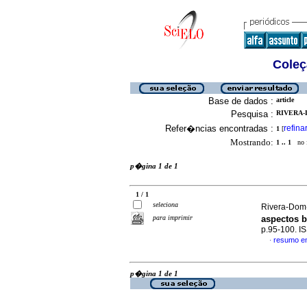
Coleç
Base de dados :
article
Pesquisa :
RIVERA-
Refer�ncias encontradas :
refina
1
[
Mostrando:
1 .. 1
no f
p�gina 1 de 1
1 / 1
seleciona
Rivera-Dom
para imprimir
aspectos 
p.95-100. I
resumo e
·
p�gina 1 de 1