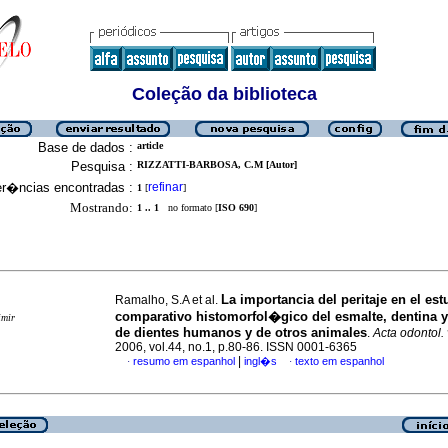
Coleção da biblioteca
Base de dados :
article
Pesquisa :
RIZZATTI-BARBOSA, C.M [Autor]
er�ncias encontradas :
refinar
1
[
]
Mostrando:
1 .. 1
no formato [
ISO 690
]
La importancia del peritaje en el est
Ramalho, S.A et al.
comparativo histomorfol�gico del esmalte, dentina 
imir
de dientes humanos y de otros animales
.
Acta odontol.
2006, vol.44, no.1, p.80-86. ISSN 0001-6365
|
resumo em espanhol
ingl�s
texto em espanhol
·
·