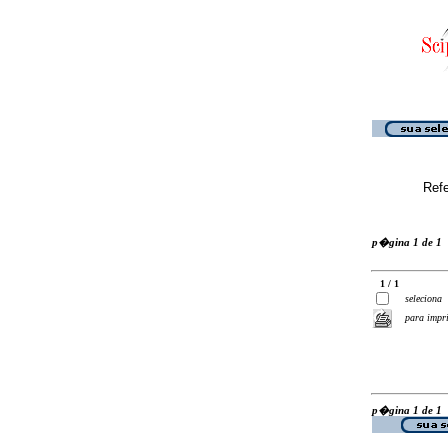
Ref
p�gina 1 de 1
1 / 1
seleciona
para impr
p�gina 1 de 1