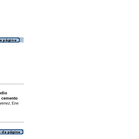
udio
y cemento
 venez
, Ene