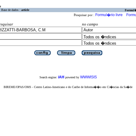
a
Base de dados :
article
Formul
Formul�rio livre
Formu
Pesquisar por :
esquisar
no campo
iAH
WWWISIS
Search engine:
powered by
BIREME/OPAS/OMS - Centro Latino-Americano e do Caribe de Informa��o em Ci�ncias da Sa�de