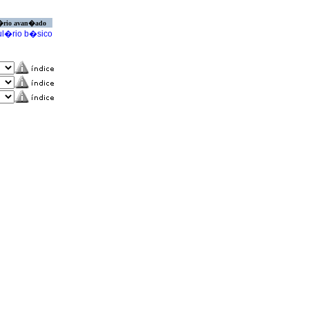
�rio avan�ado
l�rio b�sico