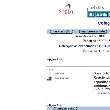
Coleç
Base de dados :
article
Pesquisa :
RODIL, 
Refer�ncias encontradas :
refina
1
[
Mostrando:
1 .. 1
no f
p�gina 1 de 1
1 / 1
Olaya, John 
seleciona
Resistenci
para imprimir
depositad
ambiental
p.44-51. IS
resumo e
·
p�gina 1 de 1