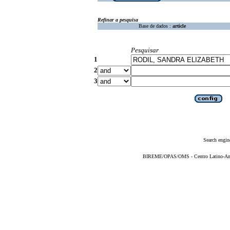
Refinar a pesquisa
Base de dados :
article
Pesquisar
1
2
3
Search engin
BIREME/OPAS/OMS - Centro Latino-Ame