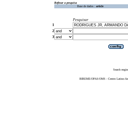
Refinar a pesquisa
Base de dados :
article
Pesquisar
1
2
3
Search engin
BIREME/OPAS/OMS - Centro Latino-Ame