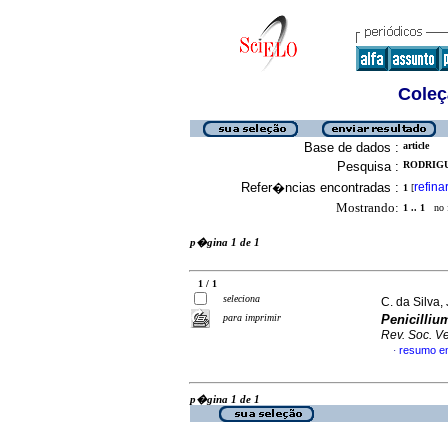
Coleç
Base de dados :
article
Pesquisa :
RODRIGU
Refer�ncias encontradas :
refina
1
[
Mostrando:
1 .. 1
no f
p�gina 1 de 1
1 / 1
seleciona
C. da Silva, 
para imprimir
Penicilliu
Rev. Soc. Ve
resumo e
·
p�gina 1 de 1