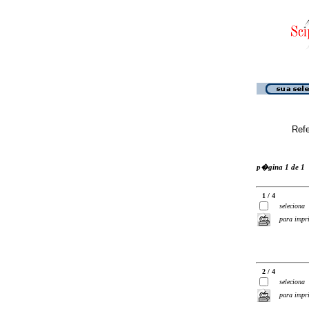
Ref
p�gina 1 de 1
1 / 4
seleciona
para impr
2 / 4
seleciona
para impr