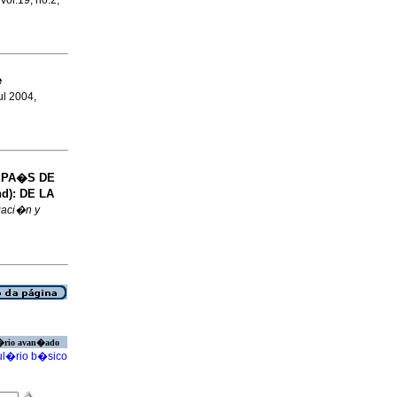
 vol.19, no.2,
e
Jul 2004,
 PA�S DE
d): DE LA
gaci�n y
�rio avan�ado
l�rio b�sico