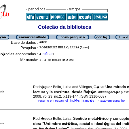
Coleção da biblioteca
Base de dados :
article
Pesquisa :
RODRIGUEZ BELLO, LUISA [Autor]
er�ncias encontradas :
refinar
4
[
]
Mostrando:
1 .. 4
no formato [
ISO 690
]
Una mirada e
Rodr�guez Bello, Luisa and Villegas, C�sar
imir
lectura y la escritura, desde Bajt�n
.
Investigaci�n y Po
2008, vol.23, no.2, p.119-144. ISSN 1316-0087
|
|
resumo em espanhol
ingl�s
franc�s
texto em espanhol
·
·
Sentido metaf�rico y conceptu
Rodr�guez Bello, Luisa.
imir
obra "Urdimbre est�tica, social e ideol�gica del in
en Am�rica Latina"