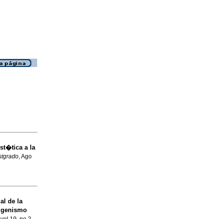
st�tica a la
stgrado
, Ago
al de la
digenismo