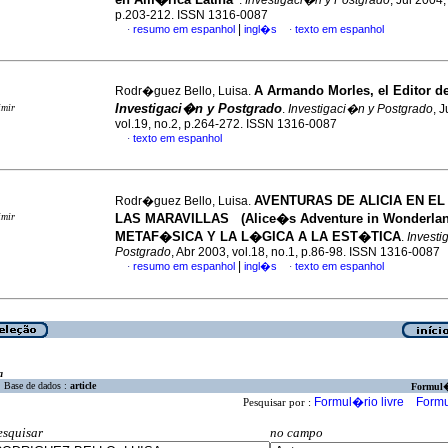
.
Investigaci�n y Postgrado
, Jul 2004,
p.203-212. ISSN 1316-0087
|
resumo em espanhol
ingl�s
texto em espanhol
·
·
A Armando Morles, el Editor d
Rodr�guez Bello, Luisa.
Investigaci�n y Postgrado
imir
.
Investigaci�n y Postgrado
, 
vol.19, no.2, p.264-272. ISSN 1316-0087
texto em espanhol
·
AVENTURAS DE ALICIA EN EL
Rodr�guez Bello, Luisa.
imir
LAS MARAVILLAS (Alice�s Adventure in Wonderlan
METAF�SICA Y LA L�GICA A LA EST�TICA
.
Investi
Postgrado
, Abr 2003, vol.18, no.1, p.86-98. ISSN 1316-0087
|
resumo em espanhol
ingl�s
texto em espanhol
·
·
a
Base de dados :
article
Formul
Formul�rio livre
Formu
Pesquisar por :
esquisar
no campo