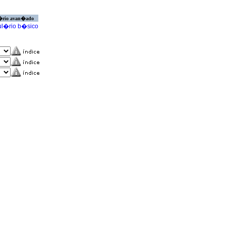
�rio avan�ado
l�rio b�sico