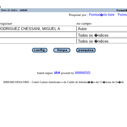
a
Base de dados :
article
Formul
Formul�rio livre
Formu
Pesquisar por :
esquisar
no campo
iAH
WWWISIS
Search engine:
powered by
BIREME/OPAS/OMS - Centro Latino-Americano e do Caribe de Informa��o em Ci�ncias da Sa�de