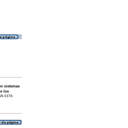
en sistemas
e los
SSN 0378-