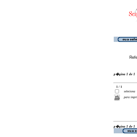
Ref
p�gina 1 de 1
1 / 1
seleciona
para impr
p�gina 1 de 1