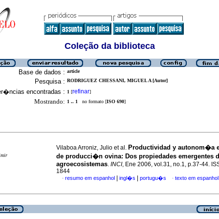
Coleção da biblioteca
Base de dados :
article
Pesquisa :
RODRIGUEZ CHESSANI, MIGUEL A [Autor]
er�ncias encontradas :
refinar
1
[
]
Mostrando:
1 .. 1
no formato [
ISO 690
]
Productividad y autonom�a 
Vilaboa Arroniz, Julio et al.
imir
de producci�n ovina
:
Dos propiedades emergentes d
agroecosistemas
.
INCI
, Ene 2006, vol.31, no.1, p.37-44. I
1844
|
|
resumo em espanhol
ingl�s
portugu�s
texto em espanhol
·
·