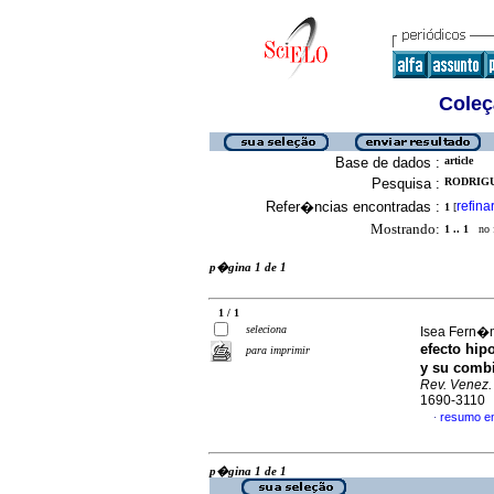
Coleç
Base de dados :
article
Pesquisa :
RODRIGU
Refer�ncias encontradas :
refina
1
[
Mostrando:
1 .. 1
no f
p�gina 1 de 1
1 / 1
seleciona
Isea Fern�n
efecto hip
para imprimir
y su combi
Rev. Venez.
1690-3110
resumo e
·
p�gina 1 de 1