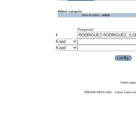
Refinar a pesquisa
Base de dados :
article
Pesquisar
1
2
3
Search engin
BIREME/OPAS/OMS - Centro Latino-Ame