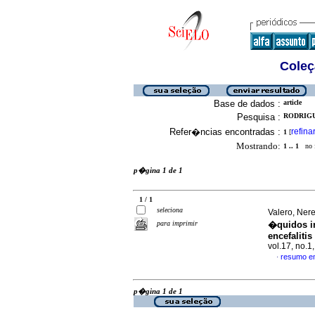
Coleç
Base de dados :
article
Pesquisa :
RODRIGU
Refer�ncias encontradas :
refina
1
[
Mostrando:
1 .. 1
no f
p�gina 1 de 1
1 / 1
seleciona
Valero, Nere
para imprimir
�quidos in
encefaliti
vol.17, no.
resumo e
·
p�gina 1 de 1