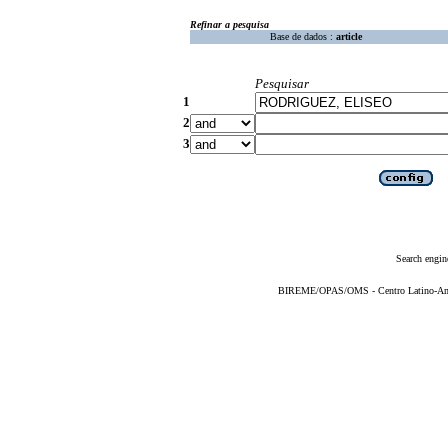
Refinar a pesquisa
Base de dados :
article
Pesquisar
1
2
3
Search engin
BIREME/OPAS/OMS - Centro Latino-Ame